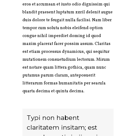
eros et accumsan et iusto odio dignissim qui
blandit praesent luptatum zzril delenit augue
duis dolore te feugait nulla facilisi. Nam liber
tempor cum soluta nobis eleifend option
congue nihil imperdiet doming id quod
mazim placerat facer possim assum. Claritas
est etiam processus dynamicus, qui sequitur
mutationem consuetudium lectorum. Mirum
est notare quam littera gothica, quam nunc
putamus parum claram, anteposuerit
litterarum formas humanitatis per seacula
quarta decima et quinta decima.
Typi non habent
claritatem insitam; est