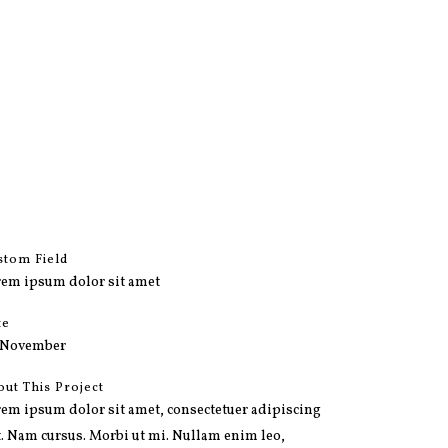
e
stom Field
rem ipsum dolor sit amet
te
 November
out This Project
em ipsum dolor sit amet, consectetuer adipiscing
t. Nam cursus. Morbi ut mi. Nullam enim leo,