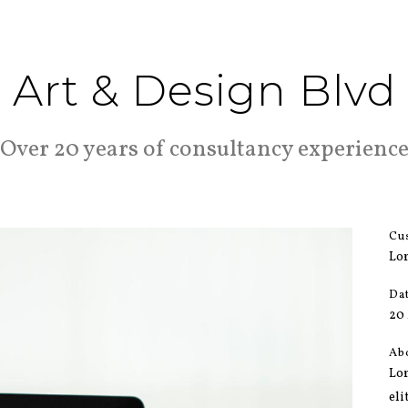
Art & Design Blvd
Over 20 years of consultancy experienc
Cu
Lo
Da
20
Ab
Lor
eli