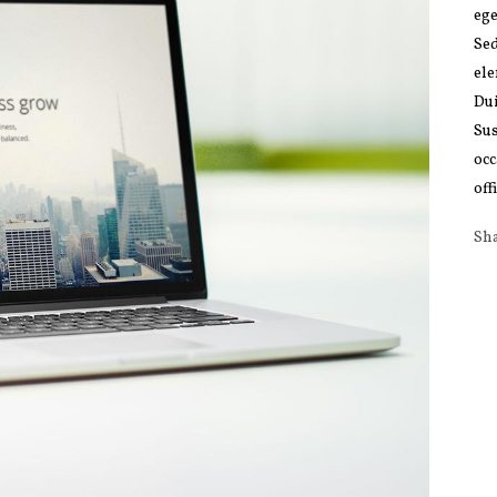
ege
Se
ele
Dui
Sus
occ
off
Sh