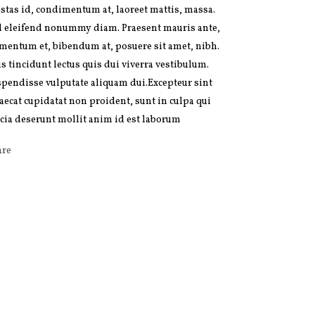
stas id, condimentum at, laoreet mattis, massa.
d eleifend nonummy diam. Praesent mauris ante,
mentum et, bibendum at, posuere sit amet, nibh.
s tincidunt lectus quis dui viverra vestibulum.
pendisse vulputate aliquam dui.Excepteur sint
aecat cupidatat non proident, sunt in culpa qui
icia deserunt mollit anim id est laborum
are