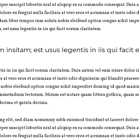
per suscipit lobortis nisl ut aliquip ex ea commodo consequat. Duis a
dolore eu feugiat nulla facilisis at vero eros et accumsan et iusto odi
si. Nam liber tempor cum soluta nobis eleifend option congue nihil im
est usus legentis in iis qui facit eorum claritatem.
 insitam; est usus legentis in iis qui facit
is in iis qui facit eorum claritatem. Duis autem vel eum iriure dolor i
sis at vero eros et accumsan et iusto odio dignissim qui blandit praese
ta nobis eleifend option congue nihil imperdiet doming id quod mazim
nsuetudium lectorum. Mirum est notare quam littera gothica, quam 
decima et quinta decima.
ing elit, sed diam nonummy nibh euismod tincidunt ut laoreet dolore
per suscipit lobortis nisl ut aliquip ex ea commodo consequat. Duis a
dolore eu feugiat nulla facilisis at vero eros et accumsan et iusto odi