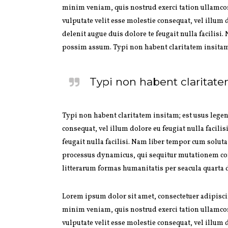
minim veniam, quis nostrud exerci tation ullamcor
vulputate velit esse molestie consequat, vel illum 
delenit augue duis dolore te feugait nulla facili
possim assum. Typi non habent claritatem insitam; 
Typi non habent claritatem
Typi non habent claritatem insitam; est usus legent
consequat, vel illum dolore eu feugiat nulla facili
feugait nulla facilisi. Nam liber tempor cum solu
processus dynamicus, qui sequitur mutationem co
litterarum formas humanitatis per seacula quarta 
Lorem ipsum dolor sit amet, consectetuer adipisc
minim veniam, quis nostrud exerci tation ullamcor
vulputate velit esse molestie consequat, vel illum 