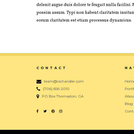
delenit augue duis dolore te feugait nulla facili
possim assum. Typi non habent claritatem insitam; e
eorum claritatem est etiam processus dynamicus.
CONTACT
NA
team@rschandler.com
Hom
[706] 656-2010
Portf
PO Box Thomaston, GA
Abou
Blog
Cont