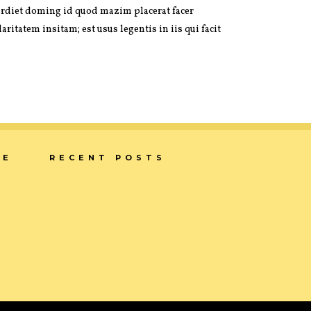
perdiet doming id quod mazim placerat facer
ritatem insitam; est usus legentis in iis qui facit
CE
RECENT POSTS