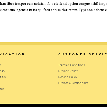
si. Nam liber tempor cum soluta nobis eleifend option congue nihil im
st usus legentis in iis qui facit eorum claritatem. Typi non habent cla
VIGATION
CUSTOMER SERVI
e
Terms & Conditions
olio
Privacy Policy
t Us
Refund Policy
Project Questionnaire
act